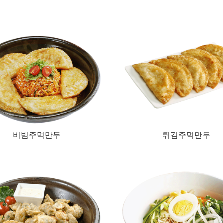
비빔주먹만두
튀김주먹만두