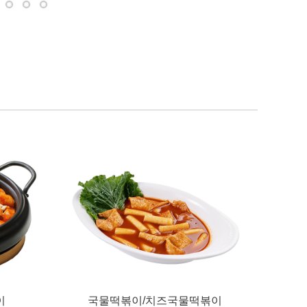
밥
멸치김밥
강된장비빔밥
매운제육쌈김밥
오징어 유부초밥
치킨텐더까스
충무김밥
이
국물떡볶이/치즈국물떡볶이