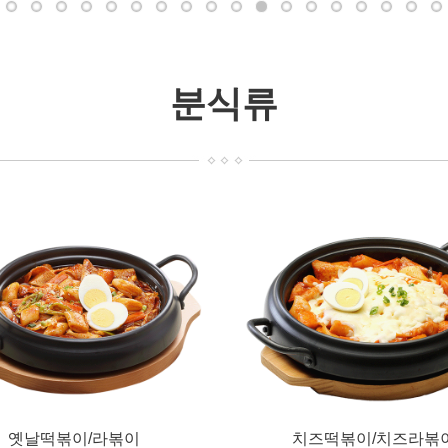
/치즈라볶이
주꾸미만두
비빔주먹만두
제로제육쌈김밥
쫄면/냉쫄면
스팸김치볶음밥/차돌김치볶음밥
비빔국수
키토생유부김밥
키토통새우김밥
들기름막국수
오므라이스
김치우동(돼지고기,스팸햄선택)
김치제육덮밥
태평양참치김밥
치킨텐더카레덮밥/돈부리덮
모둠 유부초밥
매콤진미채김밥
모둠까스
우리바다 
우렁
분식류
옛날떡볶이/라볶이
치즈떡볶이/치즈라볶