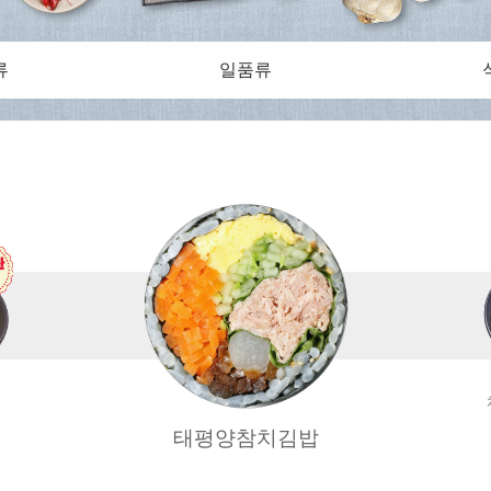
류
일품류
태평양참치김밥