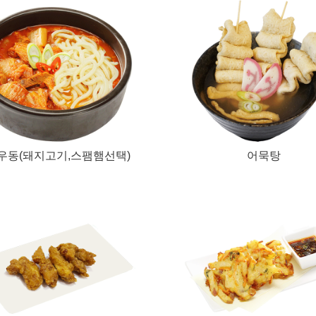
우동(돼지고기,스팸햄선택)
어묵탕