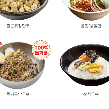
팝콘튀김만두
쫄면/냉쫄면
들기름막국수
잔치국수