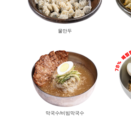
물만두
막국수/비빔막국수