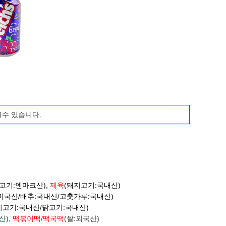
를수 있습니다.
고기:덴마크산),
제육
(돼지고기:국내산)
:미국산/배추:국내산/고춧가루:국내산)
지고기:국내산/닭고기:국내산)
산),
떡볶이떡/떡국떡
(쌀:외국산)