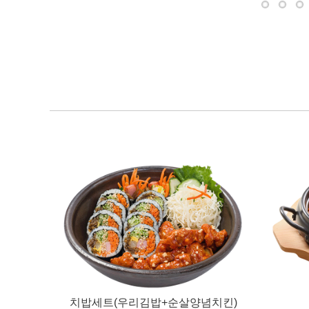
치즈떡볶이
매콤
치밥세트(우리김밥+순살양념치킨)