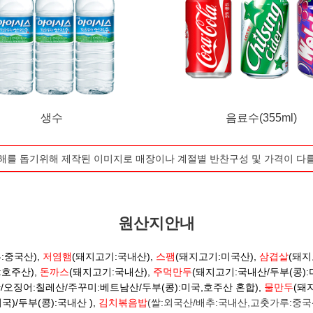
생수
음료수(355ml)
해를 돕기위해 제작된 이미지로 매장이나 계절별 반찬구성 및 가격이 다
원산지안내
:중국산),
저염햄
(돼지고기:국내산),
스팸
(돼지고기:미국산),
삼겹살
(돼지
:호주산),
돈까스
(돼지고기:국내산),
주먹만두
(돼지고기:국내산/두부(콩)
/오징어:칠레산/주꾸미:베트남산/두부(콩):미국,호주산 혼합),
물만
두
(돼
)/두부(콩):국내산 ​),
김치볶음밥
(쌀:외국산/배추:국내산,고춧가루:중국