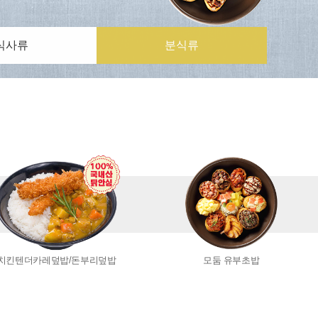
식사류
분식류
치킨텐더카레덮밥/돈부리덮밥
모둠 유부초밥