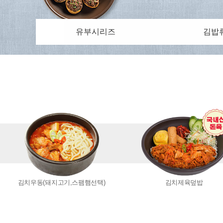
유부시리즈
김밥
김치우동(돼지고기,스팸햄선택)
김치제육덮밥