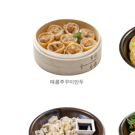
매콤주꾸미만두