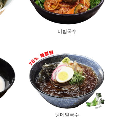
비빔국수
냉메밀국수