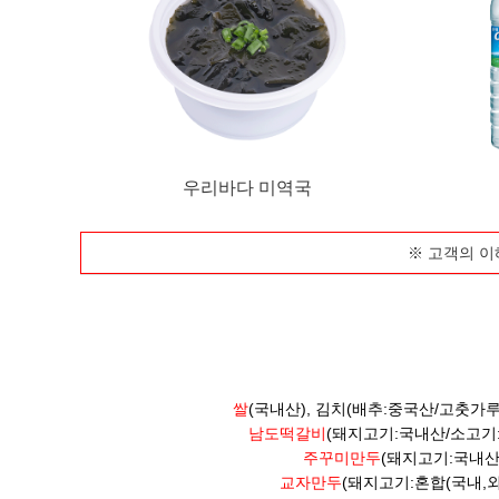
우리바다 미역국
※ 고객의 이
쌀
(국내산), 김치(배추:중국산/고춧가루
남도떡갈비
(돼지고기:국내산/소고기
주꾸미만두
(돼지고기:국내산
교자만두
(돼지고기:혼합(국내,외국