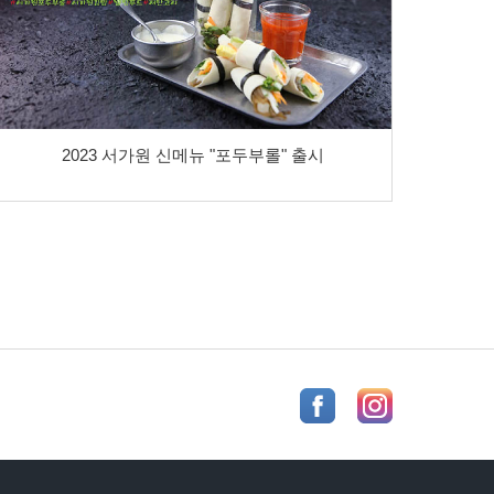
2023 서가원 신메뉴 "포두부롤" 출시