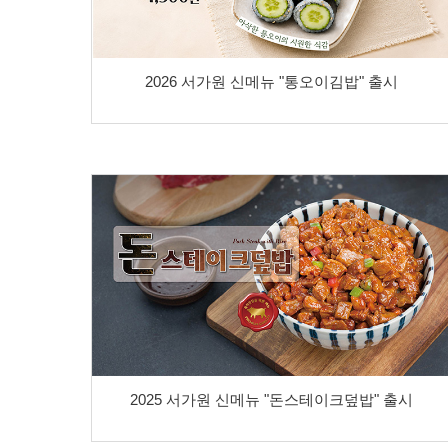
2026 서가원 신메뉴 "통오이김밥" 출시
2025 서가원 신메뉴 "돈스테이크덮밥" 출시