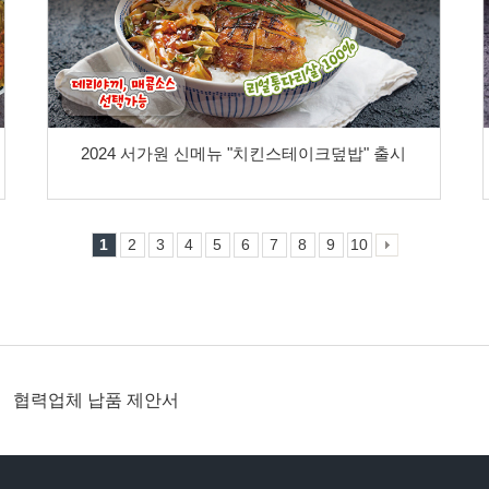
2024 서가원 신메뉴 "치킨스테이크덮밥" 출시
1
2
3
4
5
6
7
8
9
10
협력업체 납품 제안서