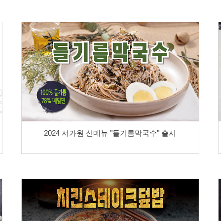
2024 서가원 신메뉴 "들기름막국수" 출시